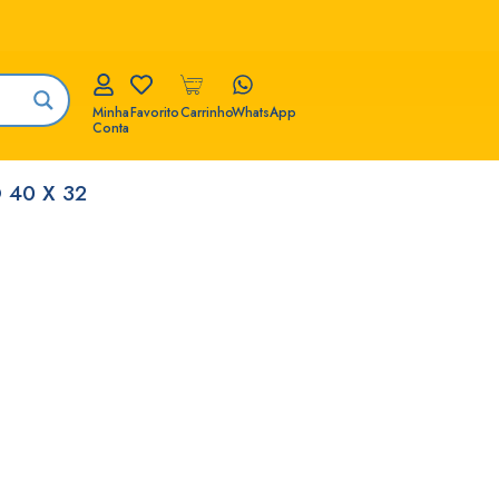
Minha
Favorito
Carrinho
WhatsApp
Conta
 40 X 32