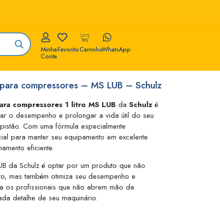
Minha
Favorito
Carrinho
WhatsApp
Conta
l para compressores – MS LUB – Schulz
para compressores 1 litro MS LUB
da
Schulz
é
ar o desempenho e prolongar a vida útil do seu
 pistão. Com uma fórmula especialmente
cial para manter seu equipamento em excelente
amento eficiente.
 LUB da Schulz é optar por um produto que não
to, mas também otimiza seu desempenho e
ara os profissionais que não abrem mão da
ada detalhe de seu maquinário.