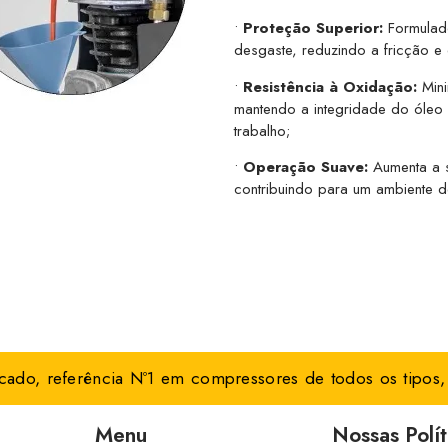
•
Proteção Superior:
Formulado
desgaste, reduzindo a fricção e
•
Resistência à Oxidação:
Mini
mantendo a integridade do óle
trabalho;
•
Operação Suave:
Aumenta a 
contribuindo para um ambiente de
ado, referência Nº1 em compressores de todos os tipos, 
Menu
Nossas Polít