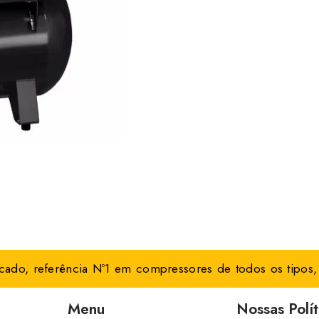
ado, referência Nº1 em compressores de todos os tipos, 
Menu
Nossas Polít