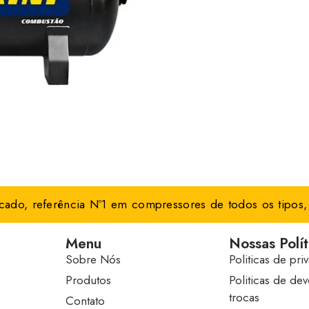
ado, referência Nº1 em compressores de todos os tipos, 
Menu
Nossas Polít
Sobre Nós
Politicas de pri
Produtos
Politicas de de
trocas
Contato