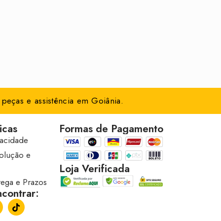
peças e assistência em Goiânia.
icas
Formas de Pagamento
vacidade
volução e
Loja Verificada
trega e Prazos
contrar: