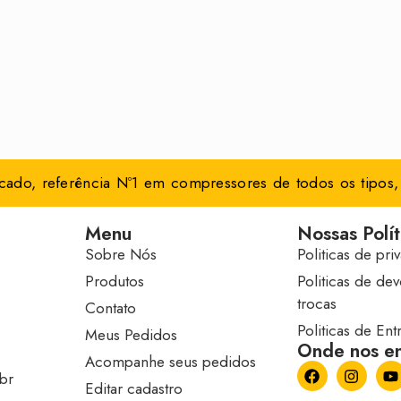
ado, referência Nº1 em compressores de todos os tipos, 
Menu
Nossas Polít
Sobre Nós
Politicas de pri
Produtos
Politicas de de
trocas
Contato
Politicas de En
Meus Pedidos
Onde nos en
Acompanhe seus pedidos
br
Editar cadastro