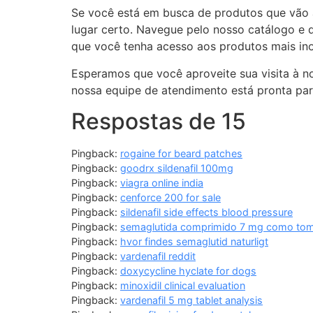
Se você está em busca de produtos que vão a
lugar certo. Navegue pelo nosso catálogo e 
que você tenha acesso aos produtos mais in
Esperamos que você aproveite sua visita à no
nossa equipe de atendimento está pronta par
Respostas de 15
Pingback:
rogaine for beard patches
Pingback:
goodrx sildenafil 100mg
Pingback:
viagra online india
Pingback:
cenforce 200 for sale
Pingback:
sildenafil side effects blood pressure
Pingback:
semaglutida comprimido 7 mg como to
Pingback:
hvor findes semaglutid naturligt
Pingback:
vardenafil reddit
Pingback:
doxycycline hyclate for dogs
Pingback:
minoxidil clinical evaluation
Pingback:
vardenafil 5 mg tablet analysis