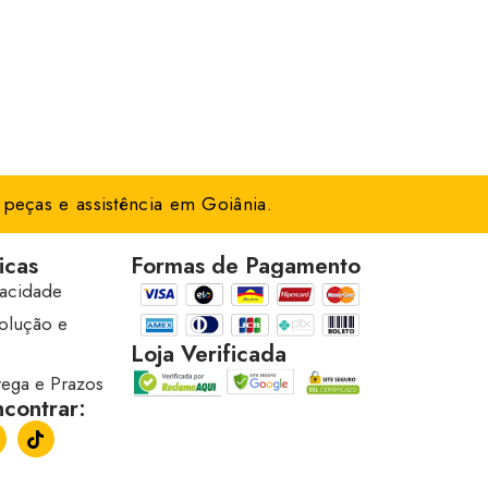
peças e assistência em Goiânia.
icas
Formas de Pagamento
vacidade
volução e
Loja Verificada
trega e Prazos
contrar: