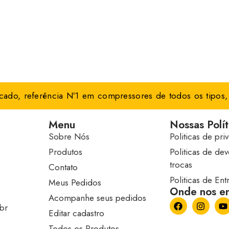
ado, referência Nº1 em compressores de todos os tipos, 
Menu
Nossas Polít
Sobre Nós
Politicas de pri
Produtos
Politicas de de
trocas
Contato
Politicas de En
Meus Pedidos
Onde nos en
Acompanhe seus pedidos
br
Editar cadastro
Todos os Produtos