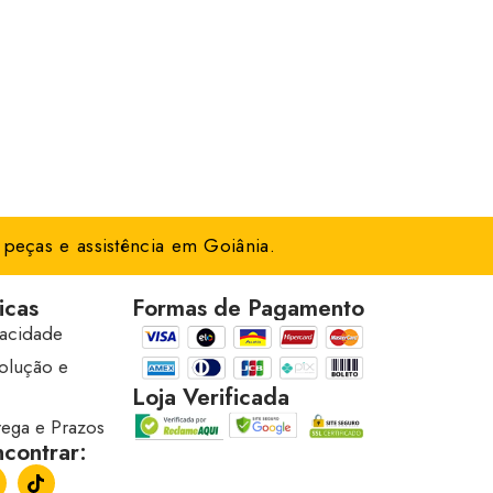
peças e assistência em Goiânia.
icas
Formas de Pagamento
vacidade
volução e
Loja Verificada
trega e Prazos
contrar: