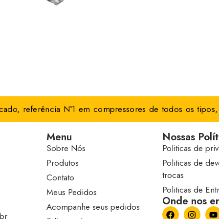
ado, referência Nº1 em compressores de todos os tipos, 
Menu
Nossas Polít
Sobre Nós
Politicas de pri
Produtos
Politicas de de
trocas
Contato
Politicas de En
Meus Pedidos
Onde nos en
Acompanhe seus pedidos
br