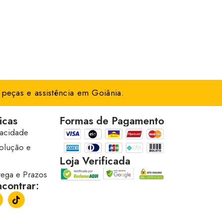
peças e assistência em Goiânia.
icas
Formas de Pagamento
vacidade
volução e
Loja Verificada
trega e Prazos
contrar: