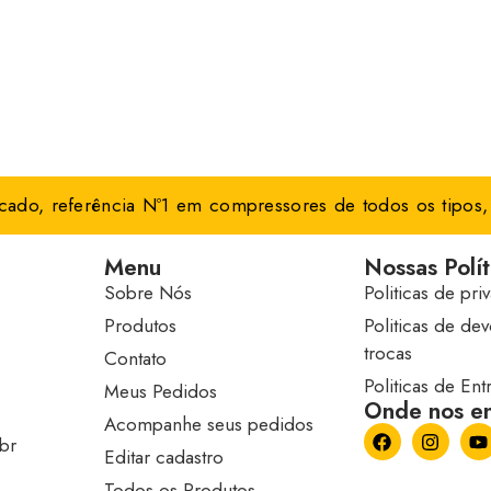
ado, referência Nº1 em compressores de todos os tipos, 
Menu
Nossas Polít
Sobre Nós
Politicas de pri
Produtos
Politicas de de
trocas
Contato
Politicas de En
Meus Pedidos
Onde nos en
Acompanhe seus pedidos
br
Editar cadastro
Todos os Produtos